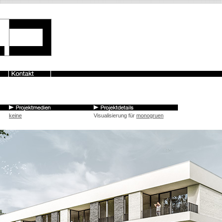
keine
Visualisierung für
monogruen