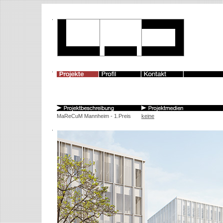
MaReCuM Mannheim - 1.Preis
keine