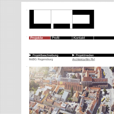
MdBG Regensburg
Architekturfilm [flv]