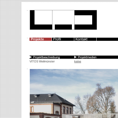
VITOS Weilmünster
keine