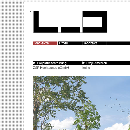
ZSP Hochtaunus gGmbH
keine